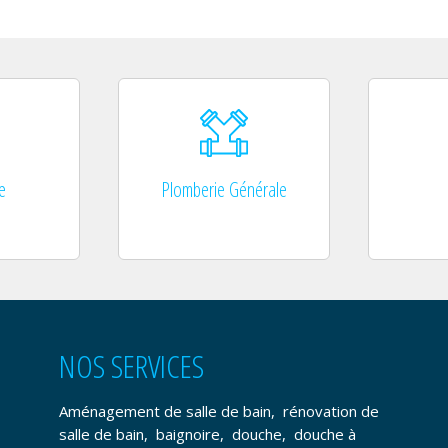
e
Plomberie Générale
NOS SERVICES
Aménagement de salle de bain
,
rénovation de
salle de bain
,
baignoire
,
douche
,
douche à