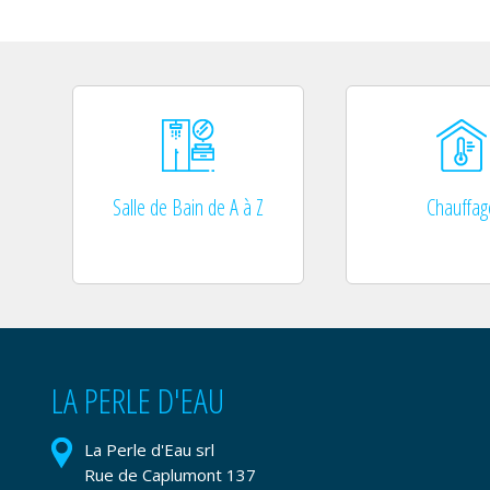
Salle de Bain de A à Z
Chauffag
LA PERLE D'EAU
La Perle d'Eau srl
Rue de Caplumont 137