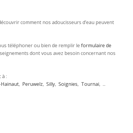
découvrir comment nos adoucisseurs d’eau peuvent
nous téléphoner ou bien de remplir le
formulaire de
 renseignements dont vous avez besoin concernant nos
à :
-Hainaut
,
Peruwelz
,
Silly
,
Soignies
,
Tournai
, ...